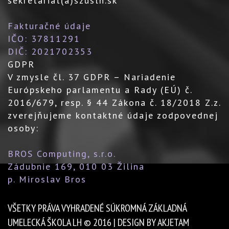
sekretariat(a)szuslh.sk
Fakturačné údaje
IČO: 37811291
DIČ: 2021702353
GDPR
V zmysle čl. 37 GDPR – Nariadenie
Európskeho parlamentu a Rady (EÚ) č.
2016/679, resp. § 44 Zákona č. 18/2018 Z.z.
zverejňujeme kontaktné údaje zodpovednej
osoby:
BROS Computing, s.r.o.
Zádubnie 169, 010 03 Žilina
p. Miroslav Bros
VŠETKY PRÁVA VYHRADENÉ SÚKROMNÁ ZÁKLADNÁ
UMELECKÁ ŠKOLA LH © 2016 | DESIGN BY AKJETAM